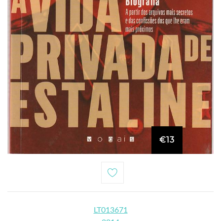
€13
LT013671