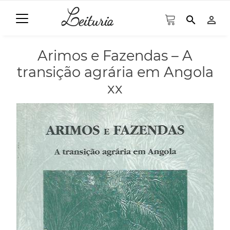
search
person_outline
Arimos e Fazendas – A
transição agrária em Angola
xx