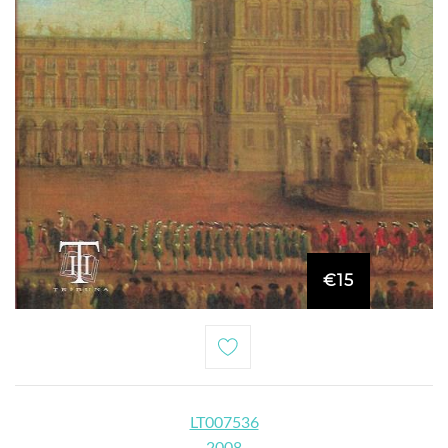
€15
LT007536
2008