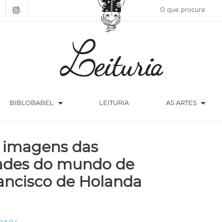
arrow_drop_down
arrow_drop_down
BIBLOBABEL
LEITURIA
AS ARTES
 imagens das
ades do mundo de
ancisco de Holanda