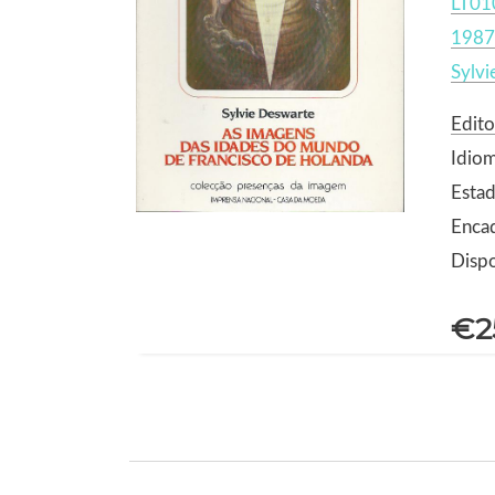
LT01
1987
Sylvi
Edit
Idio
Estad
Enca
Dispo
€2