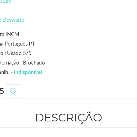
0126
e Deswarte
ora INCM
ma Português PT
o : Usado 5/5
dernação : Brochado
nib. -
Indisponível
5
DESCRIÇÃO