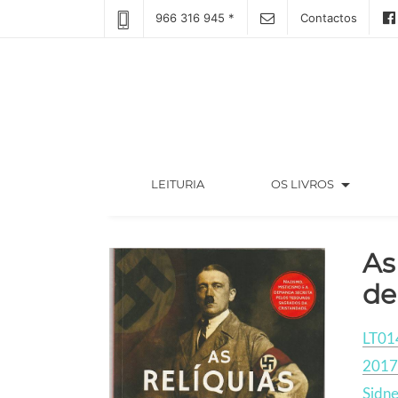
966 316 945 *
Contactos
arrow_drop_down
(CURRENT)
LEITURIA
OS LIVROS
As
de
LT01
2017
Sidne