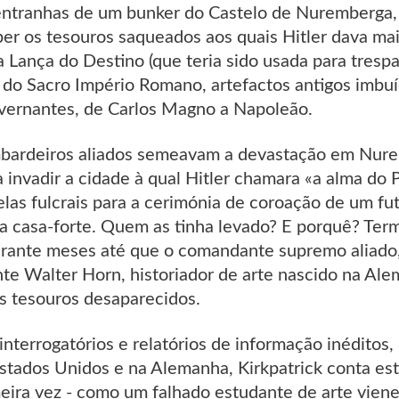
entranhas de um bunker do Castelo de Nuremberga,
er os tesouros saqueados aos quais Hitler dava mais
Lança do Destino (que teria sido usada para trespass
a do Sacro Império Romano, artefactos antigos imbu
vernantes, de Carlos Magno a Napoleão.
bardeiros aliados semeavam a devastação em Nure
 invadir a cidade à qual Hitler chamara «a alma do P
 elas fulcrais para a cerimónia de coroação de um 
 casa-forte. Quem as tinha levado? E porquê? Termi
urante meses até que o comandante supremo aliado
te Walter Horn, historiador de arte nascido na Al
s tesouros desaparecidos.
nterrogatórios e relatórios de informação inéditos,
stados Unidos e na Alemanha, Kirkpatrick conta est
meira vez - como um falhado estudante de arte vien