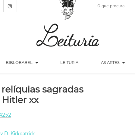
arrow_drop_down
arrow_drop_down
BIBLOBABEL
LEITURIA
AS ARTES
 relíquias sagradas
 Hitler xx
4252
y D. Kirkpatrick