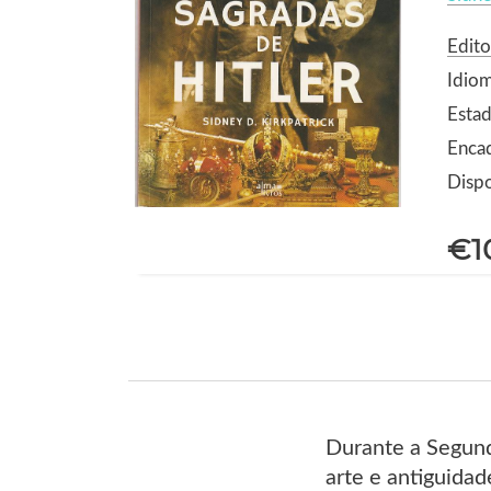
Edito
Idio
Estad
Enca
Dispo
€1
Durante a Segund
arte e antiguida