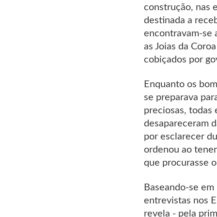
construção, nas 
destinada a receb
encontravam-se a 
as Joias da Coro
cobiçados por go
Enquanto os bom
se preparava para
preciosas, todas
desapareceram da
por esclarecer d
ordenou ao tenen
que procurasse o
Baseando-se em i
entrevistas nos E
revela - pela pri