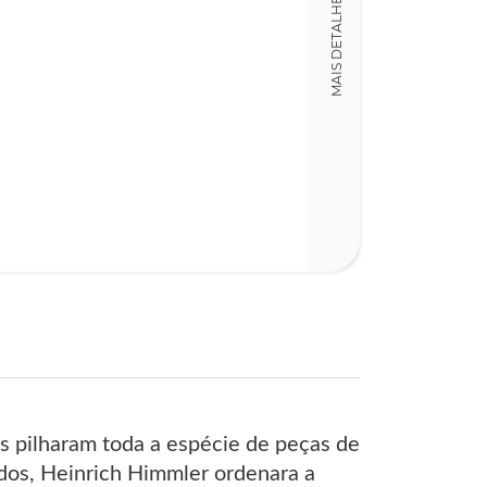
MAIS DETALHES
Detalhes físico
Dimensões
15,00 x 23,00 x
Nº Páginas
333
is pilharam toda a espécie de peças de
ados, Heinrich Himmler ordenara a