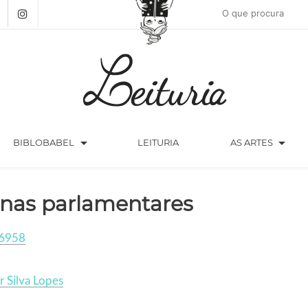
arrow_drop_down
arrow_drop_down
BIBLOBABEL
LEITURIA
AS ARTES
nas parlamentares
6958
r Silva Lopes