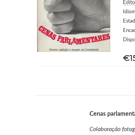
Edito
Idio
Estad
Enca
Dispo
€1
Cenas parlamenta
Colaboração fotogr