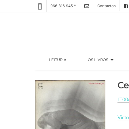
966 316 945 *
Contactos
arrow_drop_down
(CURRENT)
LEITURIA
OS LIVROS
Ce
LT00
Victo