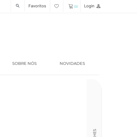
Favoritos
Login
person_outline
search
(0)
SOBRE NÓS
NOVIDADES
Código
LT006958