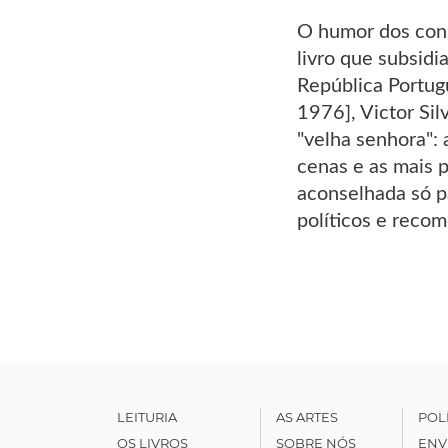
O humor dos cons
livro que subsidi
República Portugu
1976], Victor Si
"velha senhora": 
cenas e as mais p
aconselhada só p
políticos e reco
LEITURIA
AS ARTES
POL
OS LIVROS
SOBRE NÓS
ENV