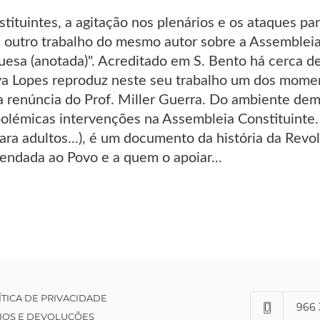
tituintes, a agitação nos plenários e os ataques p
a outro trabalho do mesmo autor sobre a Assembleia
esa (anotada)". Acreditado em S. Bento há cerca de 
lva Lopes reproduz neste seu trabalho um dos mom
a renúncia do Prof. Miller Guerra. Do ambiente dem
olémicas intervenções na Assembleia Constituinte. 
ara adultos...), é um documento da história da Revo
mendada ao Povo e a quem o apoiar...
ÍTICA DE PRIVACIDADE
966 
IOS E DEVOLUÇÕES