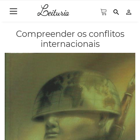
search
person_outline
Compreender os conflitos
internacionais