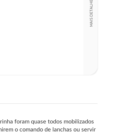
MAIS DETALHES
17,00 x 24,00 x
Nº Páginas
299
arinha foram quase todos mobilizados
mirem o comando de lanchas ou servir