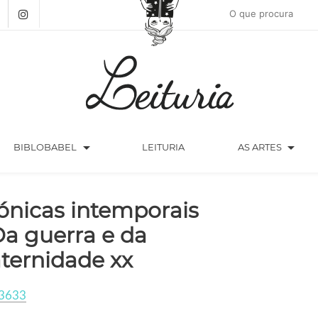
arrow_drop_down
arrow_drop_down
BIBLOBABEL
LEITURIA
AS ARTES
ónicas intemporais
Da guerra e da
aternidade xx
3633