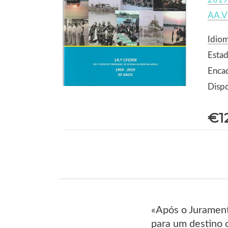
AA.V
Idio
Estad
Enca
Dispo
€1
«Após o Jurament
para um destino 