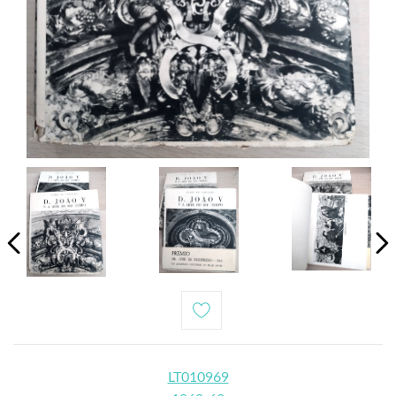
LT010969