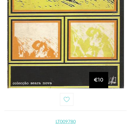
€10
LT009780