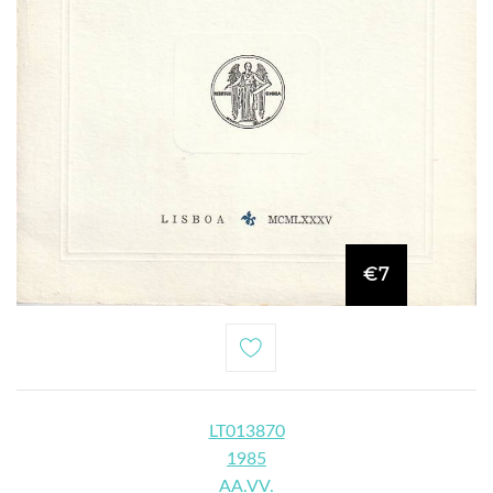
€7
LT013870
1985
AA.VV.