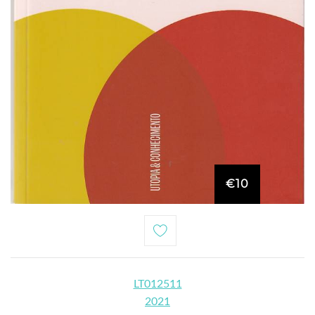
€10
LT012511
2021