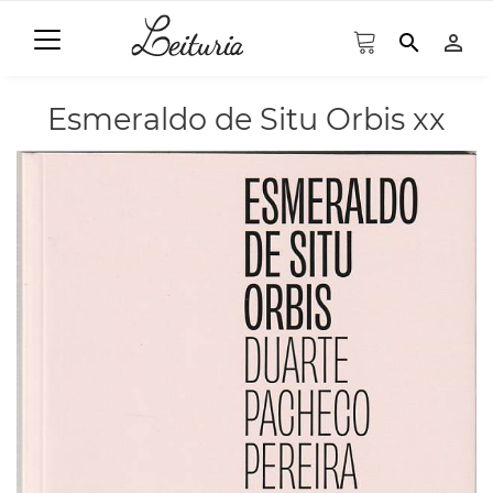
search
person_outline
Esmeraldo de Situ Orbis xx