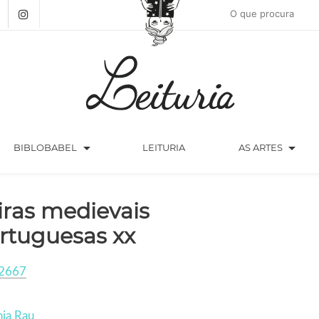
arrow_drop_down
arrow_drop_down
BIBLOBABEL
LEITURIA
AS ARTES
iras medievais
rtuguesas xx
2667
nia Rau