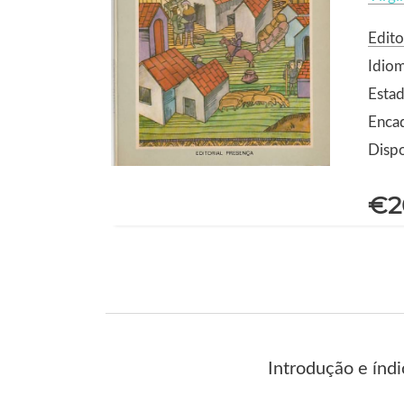
Edito
Idio
Estad
Enca
Dispo
€2
Introdução e índ