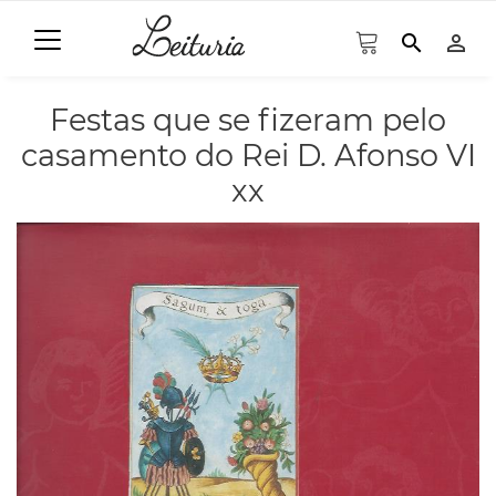
search
person_outline
Festas que se fizeram pelo
casamento do Rei D. Afonso VI
xx