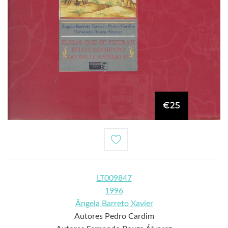
€25
LT009847
1996
Ângela Barreto Xavier
Autores Pedro Cardim