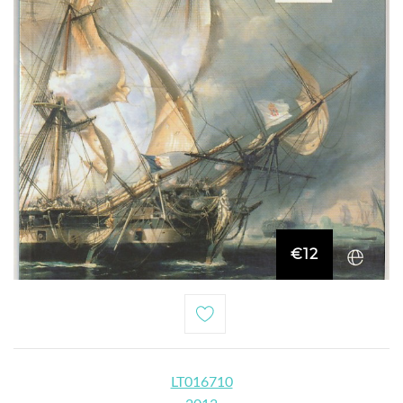
€12
LT016710