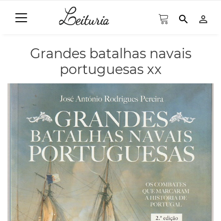
search
person_outline
Grandes batalhas navais
portuguesas xx