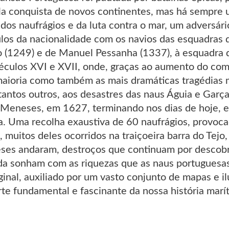
la conquista de novos continentes, mas há sempre 
a dos naufrágios e da luta contra o mar, um adversár
ulos da nacionalidade com os navios das esquadras 
o (1249) e de Manuel Pessanha (1337), à esquadra 
éculos XVI e XVII, onde, graças ao aumento do comér
maioria como também as mais dramáticas tragédias 
 tantos outros, aos desastres das naus Águia e Gar
Meneses, em 1627, terminando nos dias de hoje, 
. Uma recolha exaustiva de 60 naufrágios, provocad
 muitos deles ocorridos na traiçoeira barra do Tejo
ses andaram, destroços que continuam por descobr
da sonham com as riquezas que as naus portuguesa
ginal, auxiliado por um vasto conjunto de mapas e i
te fundamental e fascinante da nossa história marí