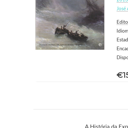
José 
Edito
Idio
Estad
Enca
Dispo
€1
A História da Ex