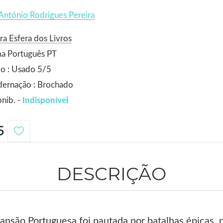
António Rodrigues Pereira
ra Esfera dos Livros
ma Português PT
o : Usado 5/5
dernação : Brochado
nib. -
Indisponível
5
DESCRIÇÃO
pansão Portuguesa foi pautada por batalhas épicas,