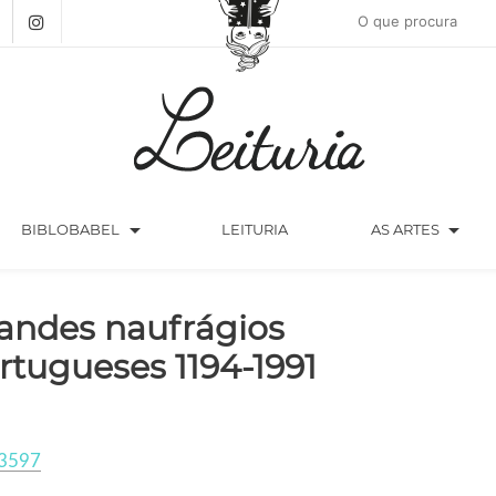
arrow_drop_down
arrow_drop_down
BIBLOBABEL
LEITURIA
AS ARTES
andes naufrágios
rtugueses 1194-1991
3597