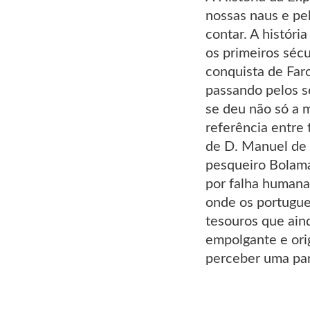
nossas naus e pe
contar. A históri
os primeiros séc
conquista de Far
passando pelos s
se deu não só a 
referência entre
de D. Manuel de 
pesqueiro Bolama
por falha humana,
onde os portugue
tesouros que ain
empolgante e ori
perceber uma par