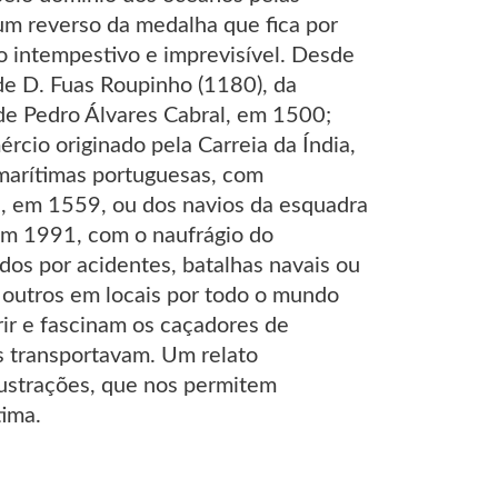
um reverso da medalha que fica por
io intempestivo e imprevisível. Desde
de D. Fuas Roupinho (1180), da
de Pedro Álvares Cabral, em 1500;
cio originado pela Carreia da Índia,
marítimas portuguesas, com
ça, em 1559, ou dos navios da esquadra
em 1991, com o naufrágio do
os por acidentes, batalhas navais ou
, outros em locais por todo o mundo
ir e fascinam os caçadores de
s transportavam. Um relato
lustrações, que nos permitem
tima.