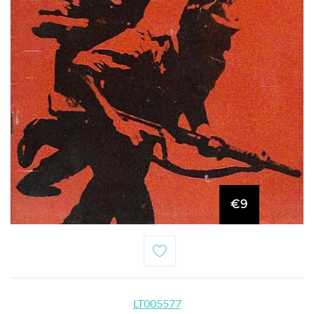
€9
LT005577