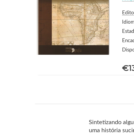
Edito
Idio
Estad
Enca
Dispo
€1
Sintetizando algu
uma história suci