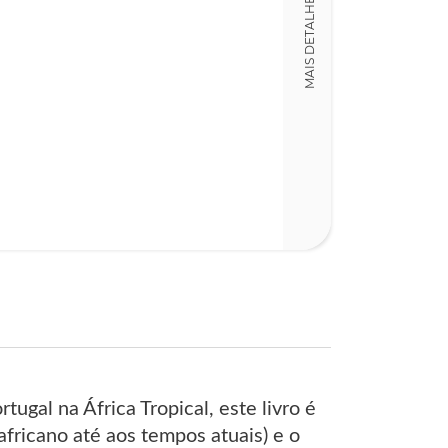
MAIS DETALHES
Detalhes físico
Dimensões
15,00 x 23,00 x
Nº Páginas
296
gal na África Tropical, este livro é
africano até aos tempos atuais) e o