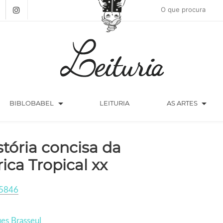
arrow_drop_down
arrow_drop_down
BIBLOBABEL
LEITURIA
AS ARTES
stória concisa da
rica Tropical xx
5846
es Brasseul