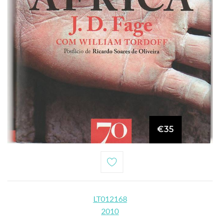
€35
LT012168
2010