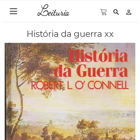
search
person_outline
História da guerra xx