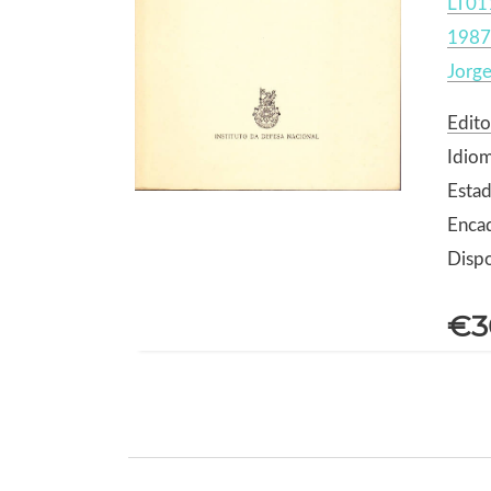
LT01
1987
Jorg
Edito
Idio
Estad
Enca
Dispo
€3