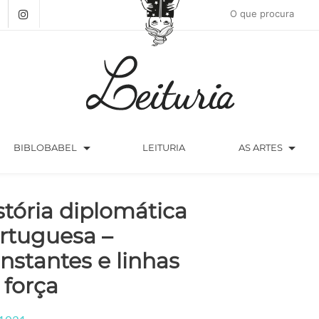
arrow_drop_down
arrow_drop_down
BIBLOBABEL
LEITURIA
AS ARTES
stória diplomática
rtuguesa –
nstantes e linhas
 força