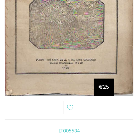
€25
LT005534