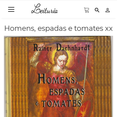
search
person_outline
Homens, espadas e tomates xx