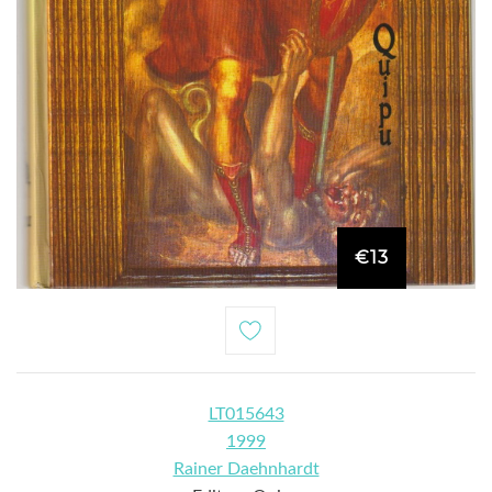
€13
LT015643
1999
Rainer Daehnhardt