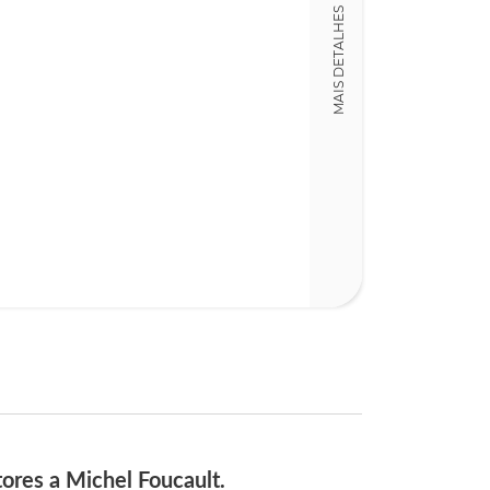
Detalhes físico
MAIS DETALHES
Nº Páginas
226
ores a Michel Foucault.