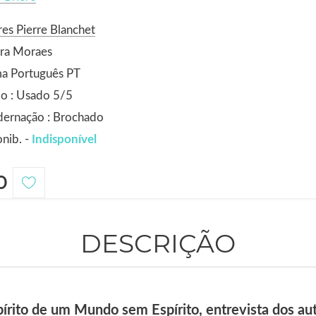
es Pierre Blanchet
ora Moraes
ma Português PT
o : Usado 5/5
dernação : Brochado
nib. -
Indisponível
0
DESCRIÇÃO
írito de um Mundo sem Espírito, entrevista dos aut