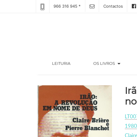
966 316 945 *
Contactos
arrow_drop_down
(CURRENT)
LEITURIA
OS LIVROS
Ir
no
LT00
1980
Clair