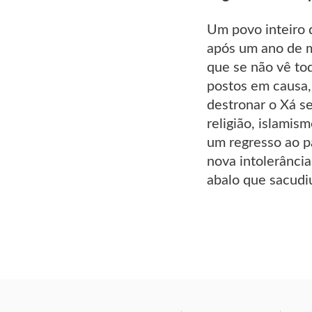
Um povo inteiro 
após um ano de m
que se não vê to
postos em causa,
destronar o Xá s
religião, islamis
um regresso ao pa
nova intolerânci
abalo que sacudiu