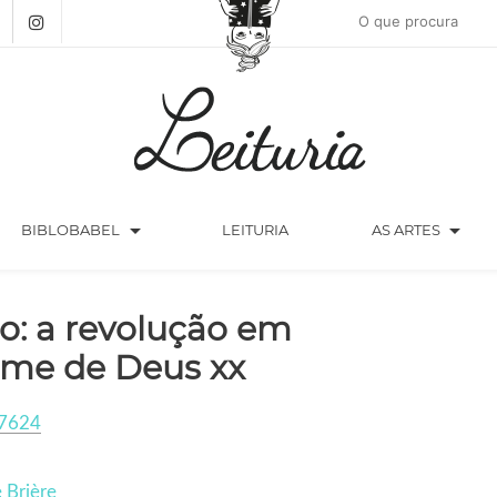
arrow_drop_down
arrow_drop_down
BIBLOBABEL
LEITURIA
AS ARTES
ão: a revolução em
me de Deus xx
7624
e Brière