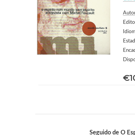
Autor
Edit
Idio
Estad
Enca
Dispo
€1
Seguido de O Esp