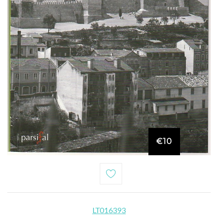
€10
LT016393