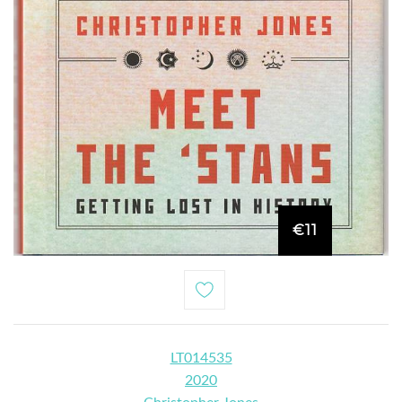
€11
LT014535
2020