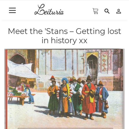
search
person_outline
Meet the 'Stans – Getting lost
in history xx