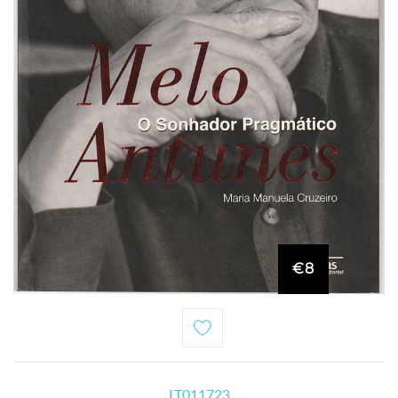
€8
LT011723