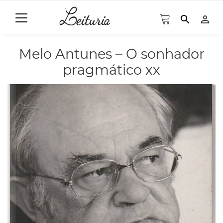
search
person_outline
Melo Antunes – O sonhador
pragmático xx