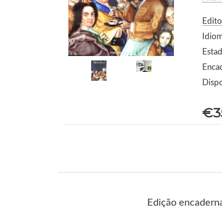
Edito
Idio
Estad
Encad
Dispo
€3
Edição encaderna