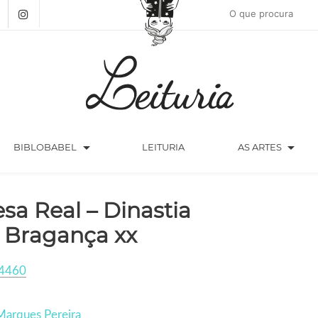
arrow_drop_down
arrow_drop_down
BIBLOBABEL
LEITURIA
AS ARTES
sa Real – Dinastia
 Bragança xx
4460
Marques Pereira