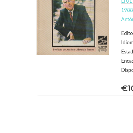
LT01
1988
Antó
Edito
Idio
Estad
Enca
Dispo
€1