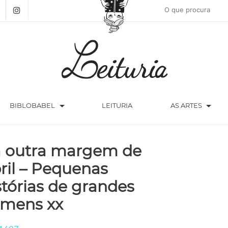
arrow_drop_down
arrow_drop_down
BIBLOBABEL
LEITURIA
AS ARTES
 outra margem de
ril – Pequenas
stórias de grandes
mens xx