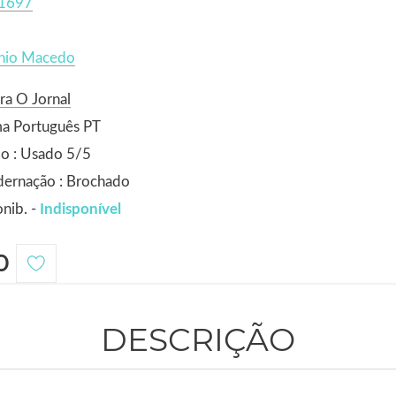
1697
nio Macedo
ra O Jornal
ma Português PT
o : Usado 5/5
dernação : Brochado
nib. -
Indisponível
0
DESCRIÇÃO