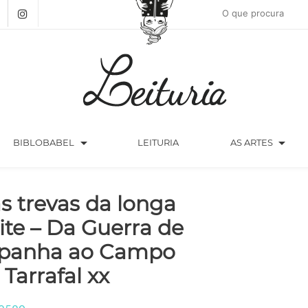
arrow_drop_down
arrow_drop_down
BIBLOBABEL
LEITURIA
AS ARTES
s trevas da longa
ite – Da Guerra de
panha ao Campo
 Tarrafal xx