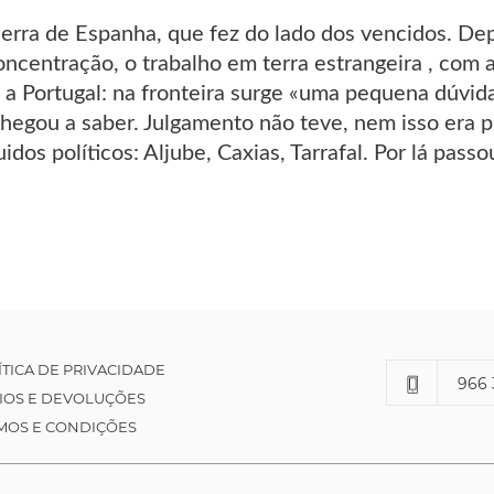
uerra de Espanha, que fez do lado dos vencidos. Depo
centração, o trabalho em terra estrangeira , com a
a Portugal: na fronteira surge «uma pequena dúvida»
hegou a saber. Julgamento não teve, nem isso era pr
idos políticos: Aljube, Caxias, Tarrafal. Por lá pass
ÍTICA DE PRIVACIDADE
966 
IOS E DEVOLUÇÕES
MOS E CONDIÇÕES