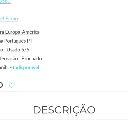
8580
el Firmo
ora Europa-América
ma Português PT
o : Usado 5/5
dernação : Brochado
nib. -
Indisponível
0
DESCRIÇÃO