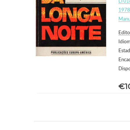
LT01
1978
Manu
Edit
Idio
Estad
Enca
Dispo
€1