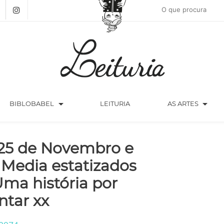
arrow_drop_down
arrow_drop_down
BIBLOBABEL
LEITURIA
AS ARTES
25 de Novembro e
 Media estatizados
Uma história por
ntar xx