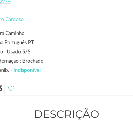
3974
ro Cardoso
ora Caminho
ma Português PT
o : Usado 5/5
dernação : Brochado
nib. -
Indisponível
3
DESCRIÇÃO