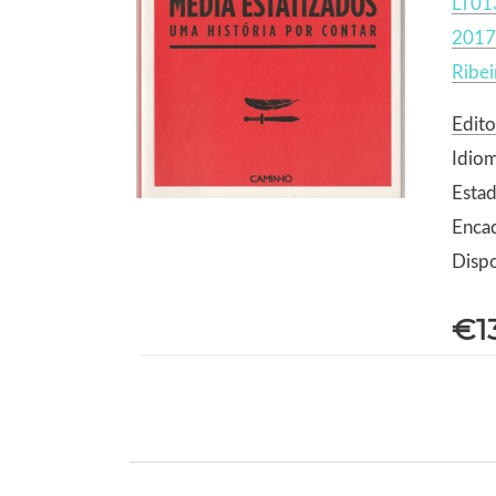
LT01
2017
Ribei
Edit
Idio
Estad
Enca
Dispo
€1