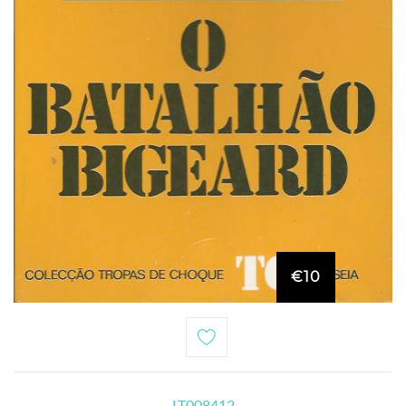
€10
LT008412