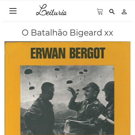
search
person_outline
O Batalhão Bigeard xx