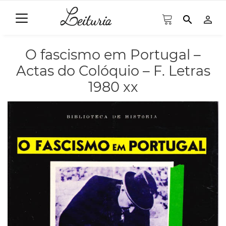
search
person_outline
O fascismo em Portugal –
Actas do Colóquio – F. Letras
1980 xx