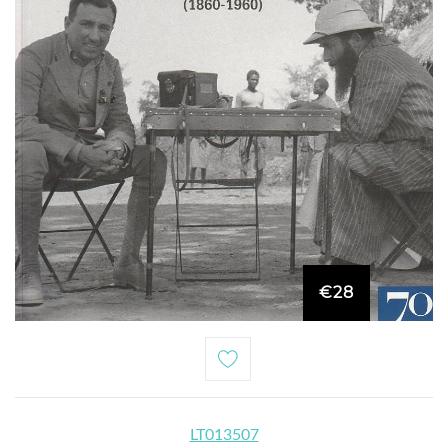
€28
LT013507