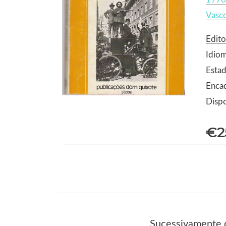
Vasco
Edit
Idio
Estad
Enca
Dispo
€2
Sucessivamente c