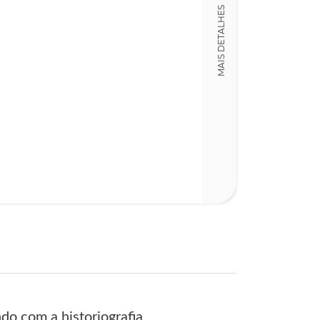
LT010825
MAIS DETALHES
Detalhes físico
Dimensões
13,00 x 21,00 x
Nº Páginas
320
do com a historiografia