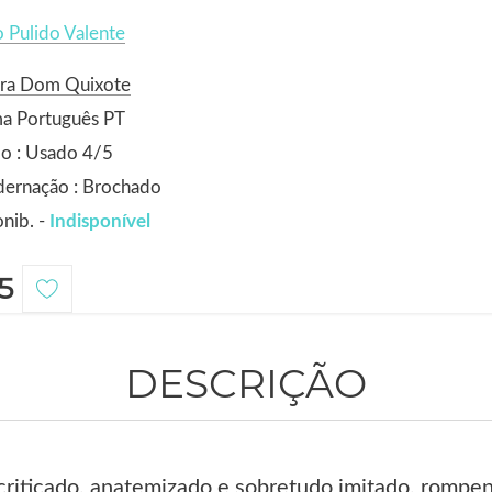
 Pulido Valente
ora Dom Quixote
ma Português PT
o : Usado 4/5
dernação : Brochado
nib. -
Indisponível
5
DESCRIÇÃO
riticado, anatemizado e sobretudo imitado, rompen