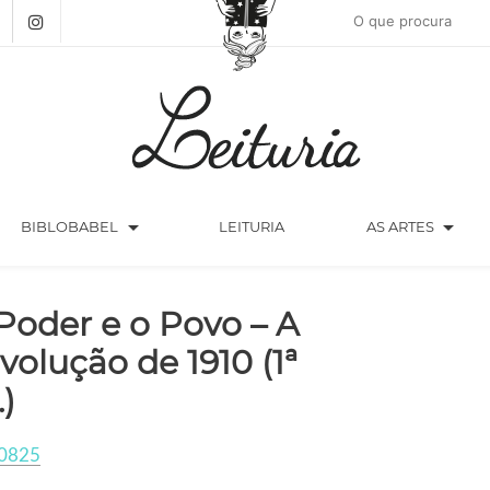
arrow_drop_down
arrow_drop_down
BIBLOBABEL
LEITURIA
AS ARTES
Poder e o Povo – A
volução de 1910 (1ª
.)
0825