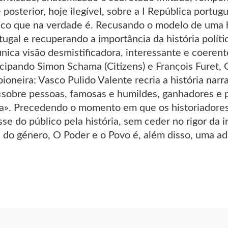
posterior, hoje ilegível, sobre a I República portu
sico que na verdade é. Recusando o modelo de uma hi
ugal e recuperando a importância da história políti
única visão desmistificadora, interessante e coeren
cipando Simon Schama (Citizens) e François Furet,
pioneira: Vasco Pulido Valente recria a história nar
, «sobre pessoas, famosas e humildes, ganhadores e
ca». Precedendo o momento em que os historiador
se do público pela história, sem ceder no rigor da
s do género, O Poder e o Povo é, além disso, uma adm