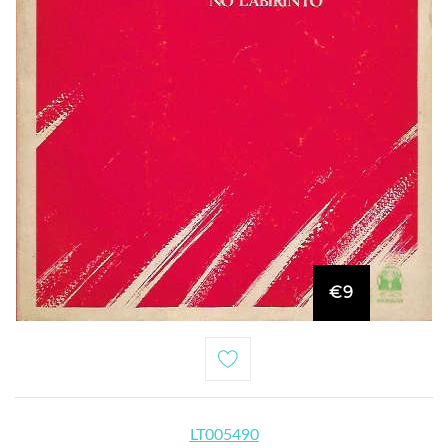
€9
LT005490