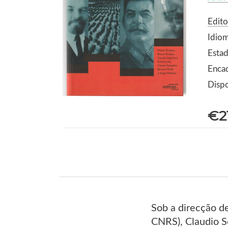
Edito
Idio
Estad
Enca
Dispo
€2
Sob a direcção d
CNRS), Claudio Se