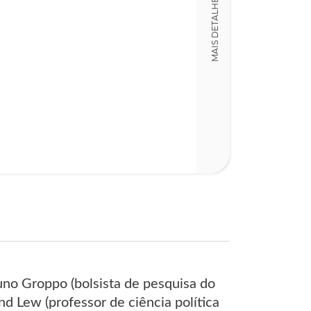
MAIS DETALHES
LT011716
Detalhes físico
Dimensões
15,00 x 23,00 x
Nº Páginas
611
uno Groppo (bolsista de pesquisa do
d Lew (professor de ciência política