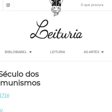
arrow_drop_down
arrow_drop_down
BIBLOBABEL
LEITURIA
AS ARTES
Século dos
omunismos
1716
V.