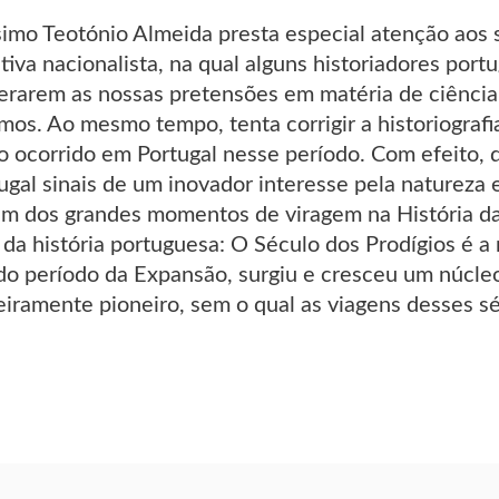
simo Teotónio Almeida presta especial atenção aos 
iva nacionalista, na qual alguns historiadores por
erarem as nossas pretensões em matéria de ciência,
emos. Ao mesmo tempo, tenta corrigir a historiograf
o ocorrido em Portugal nesse período. Com efeito, 
ugal sinais de um inovador interesse pela natureza
um dos grandes momentos de viragem na História da 
 da história portuguesa: O Século dos Prodígios é a
o período da Expansão, surgiu e cresceu um núcle
eiramente pioneiro, sem o qual as viagens desses sé