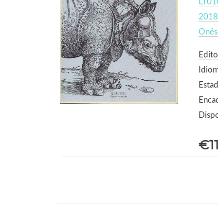
LT01
2018
Onés
Edito
Idio
Estad
Enca
Dispo
€1