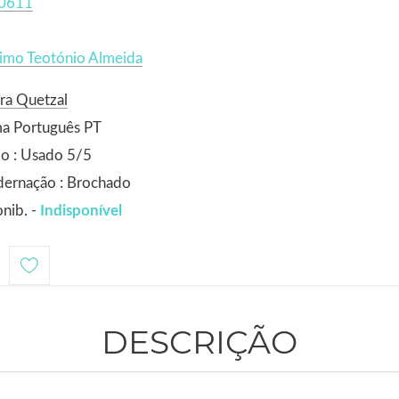
0611
imo Teotónio Almeida
ra Quetzal
ma Português PT
o : Usado 5/5
dernação : Brochado
nib. -
Indisponível
1
DESCRIÇÃO