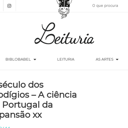
arrow_drop_down
arrow_drop_down
BIBLOBABEL
LEITURIA
AS ARTES
século dos
odígios – A ciência
 Portugal da
pansão xx