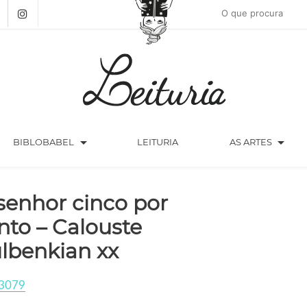
arrow_drop_down
arrow_drop_down
BIBLOBABEL
LEITURIA
AS ARTES
senhor cinco por
nto – Calouste
lbenkian xx
3079