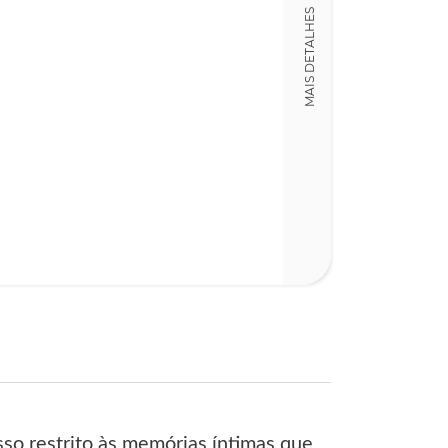
LT013079
MAIS DETALHES
Detalhes físico
Dimensões
15,00 x 23,00 x
Nº Páginas
360
sso restrito às memórias íntimas que