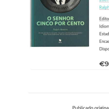
Ralp
Edito
Idio
Estad
Enca
Dispo
€9
Publicado origin