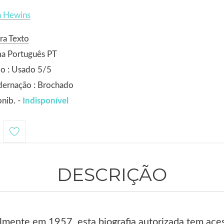
h Hewins
ra Texto
ma Português PT
o : Usado 5/5
dernação : Brochado
nib. -
Indisponível
DESCRIÇÃO
almente em 1957, esta biografia autorizada tem ace