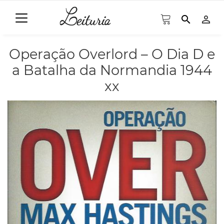
search
person_outline
Operação Overlord – O Dia D e
a Batalha da Normandia 1944
xx