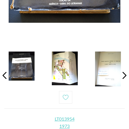
LT013954
1973