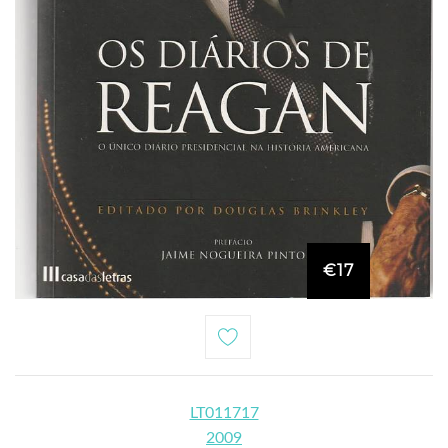
€17
LT011717
2009