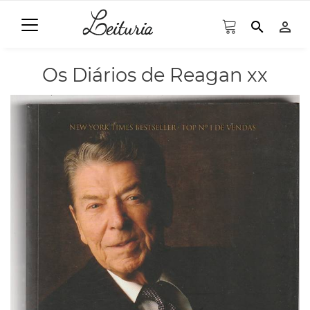
search
person_outline
Os Diários de Reagan xx