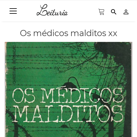
search
person_outline
Os médicos malditos xx