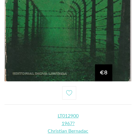
€8
LT012900
1967?
Christian Bernadac