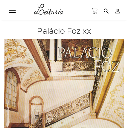
search
person_outline
Palácio Foz xx