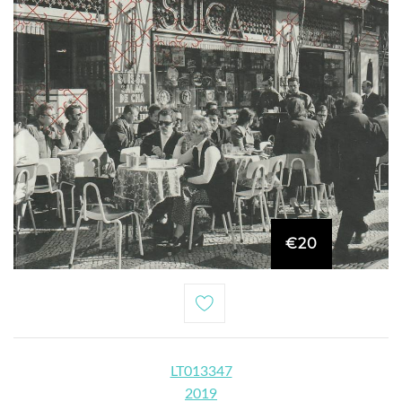
€20
LT013347
2019