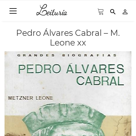
search
person_outline
Pedro Álvares Cabral – M.
Leone xx