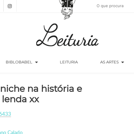
arrow_drop_down
arrow_drop_down
BIBLOBABEL
LEITURIA
AS ARTES
niche na história e
 lenda xx
6433
ano Calado