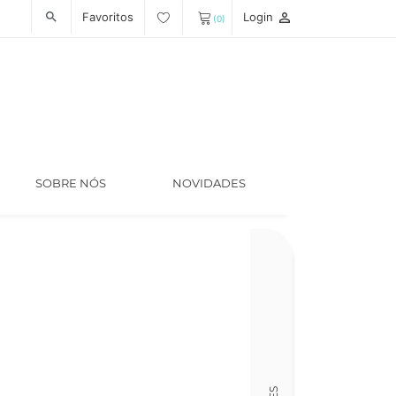
Favoritos
Login
person_outline
search
(0)
SOBRE NÓS
NOVIDADES
Código
LT006433