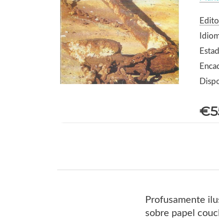
Edito
Idio
Estad
Enca
Dispo
€5
Profusamente ilu
sobre papel couc