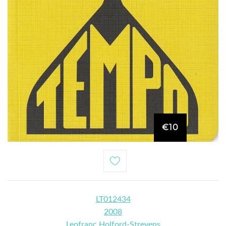
€10
LT012434
2008
Leofranc Holford-Strevens