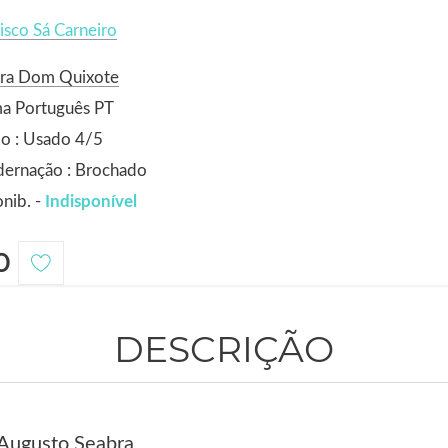
isco Sá Carneiro
ora Dom Quixote
ma Português PT
o : Usado 4/5
dernação : Brochado
nib. -
Indisponível
0
DESCRIÇÃO
 Augusto Seabra