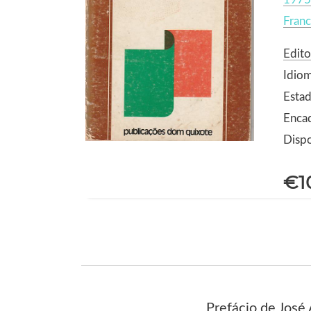
Franc
Edit
Idio
Estad
Enca
Dispo
€1
Prefácio de José