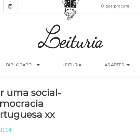
arrow_drop_down
arrow_drop_down
BIBLOBABEL
LEITURIA
AS ARTES
r uma social-
mocracia
rtuguesa xx
8114