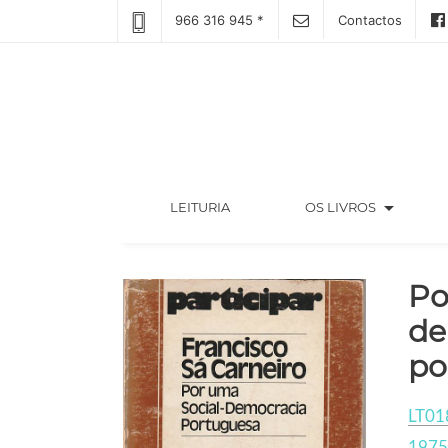
966 316 945 *
Contactos
arrow_drop_down
(CURRENT)
LEITURIA
OS LIVROS
Po
de
po
LT01
1975