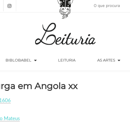
arrow_drop_down
arrow_drop_down
BIBLOBABEL
LEITURIA
AS ARTES
rga em Angola xx
1606
ro Mateus