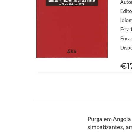
Autor
Edito
Idio
Estad
Enca
Dispo
€1
Purga em Angola 
simpatizantes, am