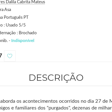
es Dalila Cabrita Mateus
ra Asa
ma Português PT
o : Usado 5/5
dernação : Brochado
nib. -
Indisponível
7
DESCRIÇÃO
aborda os acontecimentos ocorridos no dia 27 de M
igos e familiares dos "purgados", dezenas de milha