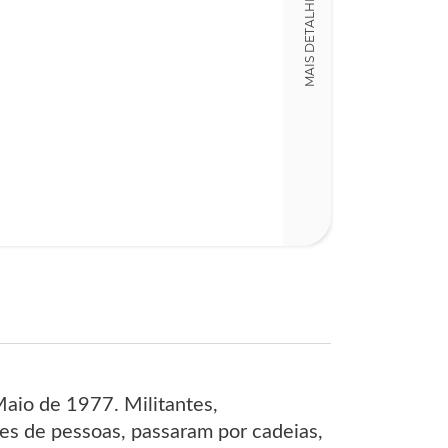
MAIS DETALHES
16,00 x 23,00 x
Nº Páginas
206
aio de 1977. Militantes,
res de pessoas, passaram por cadeias,