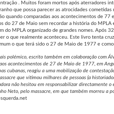
tração . Muitos foram mortos após aterradores int
tranho que possa parecer as atrocidades cometidas
ão quando comparadas aos acontecimentos de 77 e
s do 27 de Maio sem recordar a história do MPLA 
gem do MPLA organizado de grandes nomes. Após 32
er o que realmente aconteceu. Este livro tenta cru
mum o que terá sido o 27 de Maio de 1977 e como
o mais polémico, escrito também em colaboração com Á
 aos acontecimentos de 27 de Maio de 1977, em Angol
pas cubanas, reagiu a uma mobilização de contestação
sacre que vitimou milhares de pessoas (a historiado
riadora não hesitou em responsabilizar directamente o
nho Neto, pelo massacre, em que também morreu a po
squerda.net