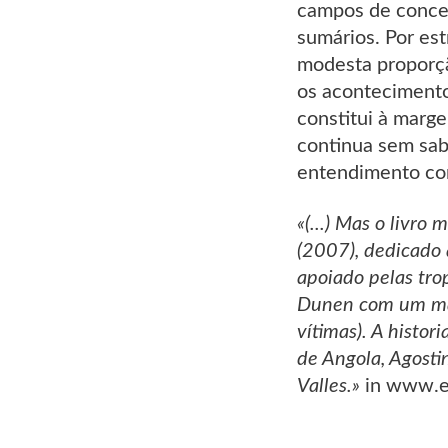
campos de concen
sumários. Por es
modesta proporç
os acontecimento
constitui à mar
continua sem sab
entendimento co
«(...) Mas o livr
(2007), dedicado
apoiado pelas tro
Dunen com um mas
vítimas). A histo
de Angola, Agosti
Valles.»
in www.e